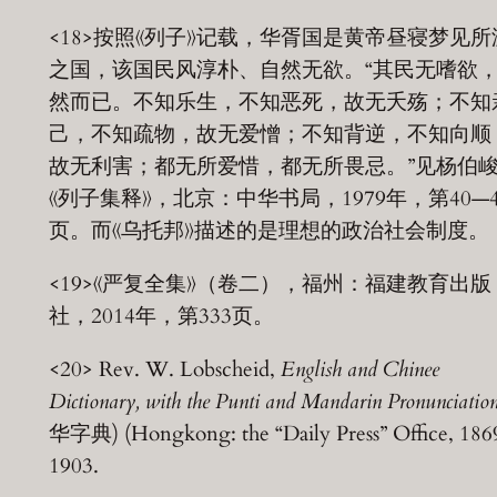
<18>按照《列子》记载，华胥国是黄帝昼寝梦见所
之国，该国民风淳朴、自然无欲。“其民无嗜欲
然而已。不知乐生，不知恶死，故无夭殇；不知
己，不知疏物，故无爱憎；不知背逆，不知向顺
故无利害；都无所爱惜，都无所畏忌。”见杨伯
《列子集释》，北京：中华书局，1979年，第40—4
页。而《乌托邦》描述的是理想的政治社会制度。
<19>《严复全集》（卷二），福州：福建教育出版
社，2014年，第333页。
<20> Rev. W. Lobscheid,
English and Chinee
Dictionary, with the Punti and Mandarin Pronunciatio
华字典) (Hongkong: the “Daily Press” Office, 1869
1903.