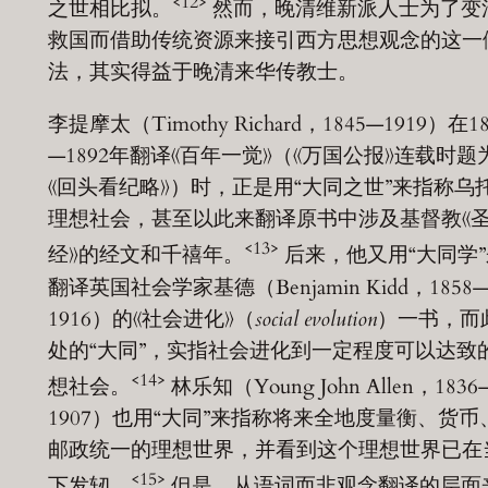
<12>
之世相比拟。
然而，晚清维新派人士为了变
救国而借助传统资源来接引西方思想观念的这一
法，其实得益于晚清来华传教士。
李提摩太（Timothy Richard，1845—1919）在18
—1892年翻译《百年一觉》（《万国公报》连载时题
《回头看纪略》）时，正是用“大同之世”来指称乌
理想社会，甚至以此来翻译原书中涉及基督教《
<13>
经》的经文和千禧年。
后来，他又用“大同学”
翻译英国社会学家基德（Benjamin Kidd，1858
1916）的《社会进化》（
social evolution
）一书，而
处的“大同”，实指社会进化到一定程度可以达致
<14>
想社会。
林乐知（Young John Allen，1836
1907）也用“大同”来指称将来全地度量衡、货币
邮政统一的理想世界，并看到这个理想世界已在
<15>
下发轫。
但是，从语词而非观念翻译的层面