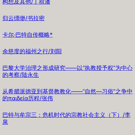
构想及其他/丁祖潘
归云缥缈/书拉密
卡尔·巴特自传概略*
余慈度的福州之行/刘阳
巴黎大学治理之形成研究——以“执教授予权”为中心
的考察/陆永生
从希腊派德亚到基督教教化——“自然—习俗”之争中
的παιδεία历程/张伟
巴特与牟宗三：危机时代的宗教社会主义（下）/李
泉