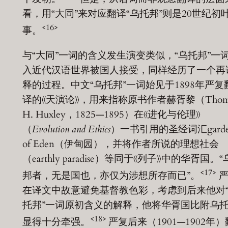
看，用“大同”来对应翻译“乌托邦”则是20世纪初
<16>
事。
与“大同”一词的含义发生演变类似，“乌托邦”一
入近代汉语世界被国人接受，同样经历了一个再
释的过程。中文“乌托邦”一词始见于1898年严复
译的《天演论》，用来指称原书作者赫胥黎（Thom
H. Huxley，1825—1895）在《进化与伦理》
（
Evolution and Ethics
）一书引用的圣经词汇garde
of Eden（伊甸园），并将作者所说的理想社会
（earthly paradise）等同于《列子》中的华胥国。
<17>
邦者，无是国也，亦仅为涉想所存而已”。
严
在译文中故意避免基督教色彩，考虑到后来他对
托邦”一词原初含义的解释，他将华胥国比附乌
<18>
显得十分牵强。
严复后来（1901—1902年）