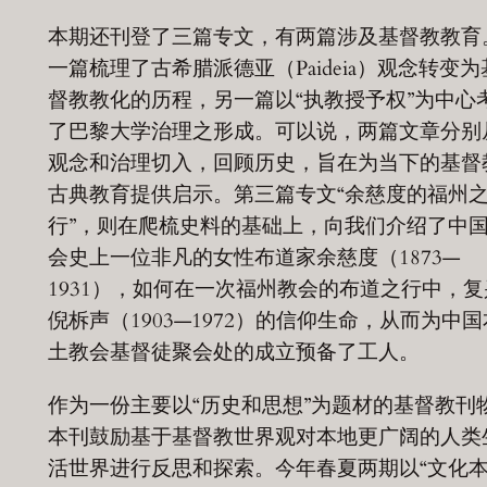
本期还刊登了三篇专文，有两篇涉及基督教教育
一篇梳理了古希腊派德亚（Paideia）观念转变为
督教教化的历程，另一篇以“执教授予权”为中心
了巴黎大学治理之形成。可以说，两篇文章分别
观念和治理切入，回顾历史，旨在为当下的基督
古典教育提供启示。第三篇专文“余慈度的福州
行”，则在爬梳史料的基础上，向我们介绍了中
会史上一位非凡的女性布道家余慈度（1873—
1931），如何在一次福州教会的布道之行中，复
倪柝声（1903—1972）的信仰生命，从而为中国
土教会基督徒聚会处的成立预备了工人。
作为一份主要以“历史和思想”为题材的基督教刊
本刊鼓励基于基督教世界观对本地更广阔的人类
活世界进行反思和探索。今年春夏两期以“文化