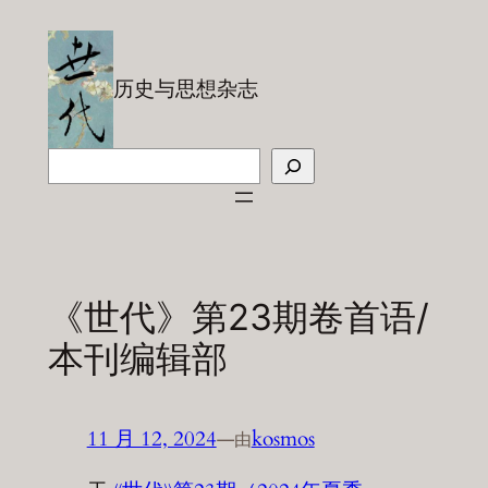
跳
至
内
历史与思想杂志
容
搜
索
《世代》第23期卷首语/
本刊编辑部
11 月 12, 2024
—
kosmos
由