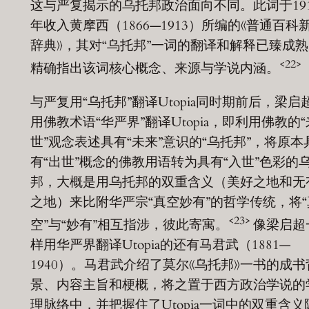
这与严复揭示的乌托邦政治面向不同。此词于191
年收入黄摩西（1866—1913）所编的《普通百科
辞典》，其对“乌托邦”一词的翻译和解释已臻成
<22>
精确指出该词核心概念、来源与学说内涵。
与严复用“乌托邦”翻译Utopia同时期前后，梁启
用佛教术语“华严界”翻译Utopia，即利用佛教的“
世”观念表述具有“未来”意识的“乌托邦”，将原本
有“出世”概念的佛教用语转为具有“入世”色彩的
邦，大概是用乌托邦的双重含义（美好之地和无
之地）来比附华严宗“真空妙有”的哲学传统，将“
<23>
空”与“妙有”相互指涉，彼此寄寓。
像梁启超
样用华严界翻译Utopia的还有马君武（1881—
1940）。马君武介绍了莫尔《乌托邦》一书的成书
景、内容主旨和梗概，将之置于西方政治学说的
理脉络中，并把握住了Utopia一词中的双重含义