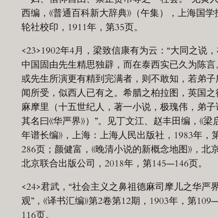
西编，《普通百科新大辞典》（午集），上海国学
轮社校印，1911年，第35页。
<23>1902年4月，梁致信康有为云：“大同之说
中国固由先生精思独辟，而在泰西实已久为陈言
或先生所演更有精到完满者，则不敢知，若弟子
闻所受，似西人已有之。希腊之柏拉图，英国之
麻摩里（十五世纪人，著一小说，极瑰伟，弟子
其名曰《华严界》）”。见丁文江、赵丰田编，《梁
年谱长编》，上海：上海人民出版社，1983年，
286页；颜健富，《晚清小说的新概念地图》，北
北京联合出版公司，2018年，第145—146页。
<24>君武，“社会主义之鼻祖德麻司摩儿之华严
观”，《译书汇编》第2卷第12期，1903年，第109
116页。