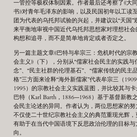
一管控等极权体制因素。作者最后还考察了《大
书》对青年毛泽东的影响，以及民国初年以工读
团为代表的乌托邦试验的兴起，并建议以“天国”
来平衡地审视中国近代乌托邦思想家对理想社会
构想和追寻，而不是简单地肯定或者否定之。
另一篇主题文章《巴特与牟宗三：危机时代的宗
会主义》（下），分别从“儒家社会民主的实践与
念”、“民主社群的伦理基石”、“儒家传统的民主
格”三方面来诠释“海外新儒家”代表牟宗三（1909
1995）的宗教社会主义实践蓝图，并比较其与卡
巴特（Karl Barth，1886—1968）基于基督新教
会民主论述的异同。作者认为，两位思想家的努
不仅使二十世纪宗教社会主义的典范重现光辉，
有助于在当代中国语境下反思政治伦理的目标与
向。