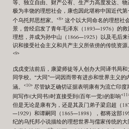
等、独立自由、财产公有、生产力高度发达、物
极为丰饶的理想社会，康也因此堪称中国近代第
<8>
个乌托邦思想家。
这个以大同命名的理想社
景，曾经启发了青年毛泽东（1893—1976）的救
理想，并成为孙中山（1866—1925）以及毛后来
识和接受社会主义和共产主义所依傍的传统资源
<9>
戊戌变法前后，康梁师徒等人创办大同译书局和
同学校。“大同”一词因而带有进步和世界主义的
<10>
涵。
尽管缺乏确切证据表明康有为流亡印度
<11
间写作《大同书》时直接受到《百年一觉》的影响
但是无论是康有为，还是其及门弟子梁启超（187
—1929）和谭嗣同（1865—1898），都将这部1
纪的乌托邦小说描绘的理想世界与儒家传统的大