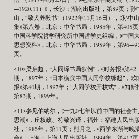
信”（1917年8月23日），《毛泽东早期文稿（1912
—1920.11）》，长沙：湖南出版社，第89页；孙
山，“致犬养毅书”（1923年11月16日），《孙中
集》第八卷，北京：中华书局，1986年，第405
中国科学院哲学研究所中国哲学史组编，《中国
思想资料》，北京：中华书局，1959年，第96—9
页。
<10>梁启超，“大同译书局叙例”，《时务报》第42
期，1897年；“日本横滨中国大同学校缘起”，《
报》第40期，1897年；“大同学校开校式”，《知新
第83期，1899年。
<11>参见伯纳尔，《一九0七年以前中国的社会主
思潮》，丘权政、符致兴译，福州：福建人民出
社，1985年，第11页；熊月之，《西学东渐与晚
会》，上海：上海人民出版社，1994年，第412