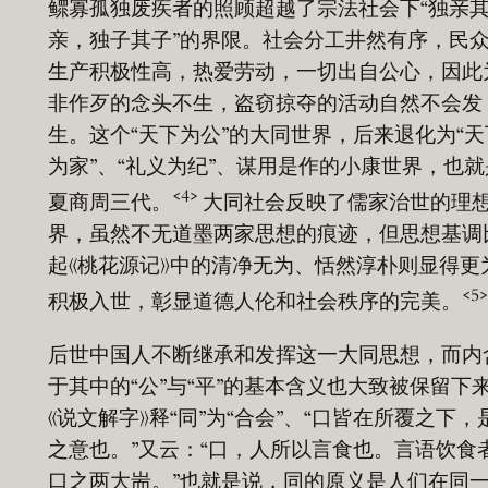
鳏寡孤独废疾者的照顾超越了宗法社会下“独亲
亲，独子其子”的界限。社会分工井然有序，民
生产积极性高，热爱劳动，一切出自公心，因此
非作歹的念头不生，盗窃掠夺的活动自然不会发
生。这个“天下为公”的大同世界，后来退化为“天
为家”、“礼义为纪”、谋用是作的小康世界，也就
<4>
夏商周三代。
大同社会反映了儒家治世的理
界，虽然不无道墨两家思想的痕迹，但思想基调
起《桃花源记》中的清净无为、恬然淳朴则显得更
<5>
积极入世，彰显道德人伦和社会秩序的完美。
后世中国人不断继承和发挥这一大同思想，而内
于其中的“公”与“平”的基本含义也大致被保留下
《说文解字》释“同”为“合会”、“口皆在所覆之下，
之意也。”又云：“口，人所以言食也。言语饮食
口之两大耑。”也就是说，同的原义是人们在同