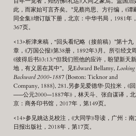
百年一觉者，殆仿佛《礼运》大同之象焉。盖国治
此，而家始可言齐矣。”见蔡尚思、方行编，《谭
同全集》增订版下册，北京：中华书局，1981年
367页。
<13>析津来稿，“回头看纪略（接前稿）”第十九
章，《万国公报》第38册，1892年3月。所引经文
《彼得后书》3:13:“但我们照他的应许，盼望新天
地，有义居在其中”。见Edward Bellamy,
Looking
Backward 2000-1887
(Boston: Ticknor and
Company, 1888), 281.另参见爱德华·贝拉米，《
——公元2000—1887年》，林天斗、张自谋译，北
京：商务印书馆，2017年，第149页。
<14>参见姚达兑校注，《大同学》导读，广州：南
日报出版社，2018年，第17页。