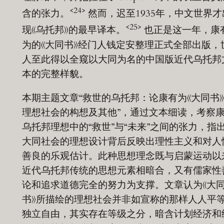
<24>
含的张力。
然而，迟至1935年，中文世界才
<25>
现《乌托邦》的最早译本。
也正是这一年，康
为的《大同书》经门人钱定安整理正式全部出版，
人至此得以全窥以大同为名的中国版近代乌托邦
本的完整样貌。
本期主题文章“救世的乌托邦：论康有为《大同书
理想社会的构想及其他”，通过文本细读，考察
乌托邦理想中的“救世”与“未来”之间的张力，指
大同社会的理想设计背后反映出理性主义和对人
善良的乐观估计。此种思想理念既与启蒙运动以
近代乌托邦传统的思想元素相暗合，又有儒家性
论和追求道德完全的努力为支撑。文章认为《大
书》所描绘的理想社会并非如宣称的那样人人平
独立自由，其实存在等级之分，暗含计划经济和