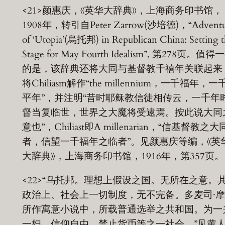
<21>颜惠庆，《英华大辞典》，上海商务印书馆，
1908年，转引自Peter Zarrow(沙培德)，“Adventu
of ‘Utopia’(烏托邦) in Republican China: Setting t
Stage for May Fourth Idealism”, 第278页。值得
的是，该辞典还将大同与基督教千禧年关联起来
将Chiliasm解作“the millennium，一千福年，一
平年”，并注明“昔时耶稣教信徒相传云，一千年
督当复临世，世界之大魔将受逮焉。按此说大同
意也”，Chiliast即A millenarian，“信基督教之大
者，信望一千福年之临者”。见颜惠庆等编，《英
大辞典》，上海商务印书馆，1916年，第357页。
<22>“乌托邦。理想上假设之国。无所在之意。
政治上、社会上一切制度，无不完备。多麦司·
所作寓意小说中，所载普通选举之共和国。为一
一妇、信仰自由、禁止货币等之一社会。”见黄