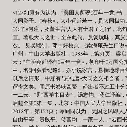
<12>如康有为认为，“美国人所著《百年一觉》书
大同影子。《春秋》，大小远近若一，是大同极功
《公羊》何注，及董生言‘人人有士君子之行’，此
宜。著眼大同之世，全在此句。反复玩味，其义
贫。”见吴熙钊、邓中好校点，《南海康先生口说
广州：中山大学出版社，1985年，第31页；梁启
云：“广学会近译有《百年一觉》，初印于《万国公报
中，名《回头看纪略》，亦小说家言，悬揣地球百
以后之情形，中颇有与《礼运》大同之义相合者，
谓奇文矣。闻原书卷帙甚繁，译出者不过五十分
一二云。”见“西学书目表”，汤志钧、汤仁泽编，
启超全集》第一集，北京：中国人民大学出版社
2018年，第153页；谭嗣同以为，无国之民即人
自由平等，贵贱平、贫富均，一家一人，“若西