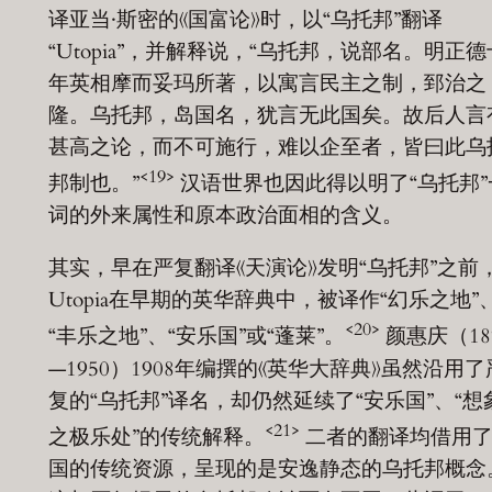
译亚当·斯密的《国富论》时，以“乌托邦”翻译
“Utopia”，并解释说，“乌托邦，说部名。明正德
年英相摩而妥玛所著，以寓言民主之制，郅治之
隆。乌托邦，岛国名，犹言无此国矣。故后人言
甚高之论，而不可施行，难以企至者，皆曰此乌
<19>
邦制也。”
汉语世界也因此得以明了“乌托邦”
词的外来属性和原本政治面相的含义。
其实，早在严复翻译《天演论》发明“乌托邦”之前
Utopia在早期的英华辞典中，被译作“幻乐之地”
<20>
“丰乐之地”、“安乐国”或“蓬莱”。
颜惠庆（18
—1950）1908年编撰的《英华大辞典》虽然沿用了
复的“乌托邦”译名，却仍然延续了“安乐国”、“想
<21>
之极乐处”的传统解释。
二者的翻译均借用
国的传统资源，呈现的是安逸静态的乌托邦概念