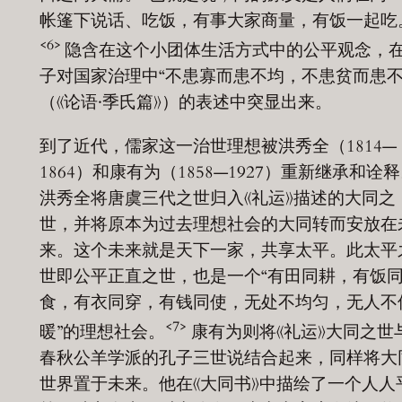
帐篷下说话、吃饭，有事大家商量，有饭一起吃
<6>
隐含在这个小团体生活方式中的公平观念，
子对国家治理中“不患寡而患不均，不患贫而患不
（《论语·季氏篇》）的表述中突显出来。
到了近代，儒家这一治世理想被洪秀全（1814—
1864）和康有为（1858—1927）重新继承和诠
洪秀全将唐虞三代之世归入《礼运》描述的大同之
世，并将原本为过去理想社会的大同转而安放在
来。这个未来就是天下一家，共享太平。此太平
世即公平正直之世，也是一个“有田同耕，有饭
食，有衣同穿，有钱同使，无处不均匀，无人不
<7>
暖”的理想社会。
康有为则将《礼运》大同之世
春秋公羊学派的孔子三世说结合起来，同样将大
世界置于未来。他在《大同书》中描绘了一个人人