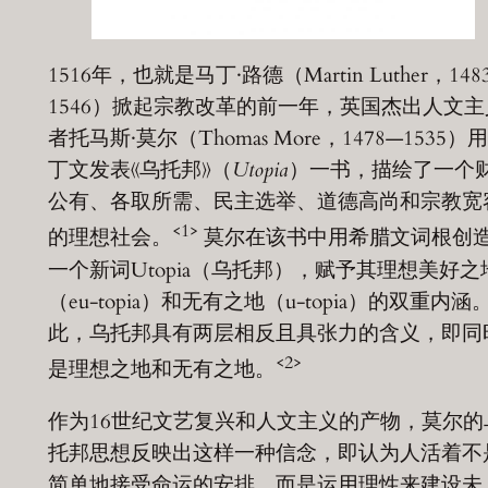
1516年，也就是马丁·路德（Martin Luther，148
1546）掀起宗教改革的前一年，英国杰出人文主
者托马斯·莫尔（Thomas More，1478—1535）
丁文发表《乌托邦》（
Utopia
）一书，描绘了一个
公有、各取所需、民主选举、道德高尚和宗教宽
<1>
的理想社会。
莫尔在该书中用希腊文词根创
一个新词Utopia（乌托邦），赋予其理想美好之
（eu-topia）和无有之地（u-topia）的双重内涵
此，乌托邦具有两层相反且具张力的含义，即同
<2>
是理想之地和无有之地。
作为16世纪文艺复兴和人文主义的产物，莫尔的
托邦思想反映出这样一种信念，即认为人活着不
简单地接受命运的安排，而是运用理性来建设未