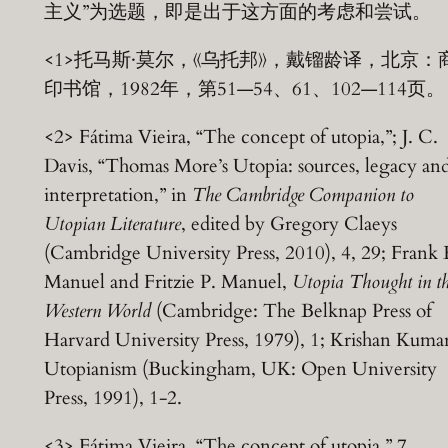
主义”为选题，即是出于这方面的考虑和尝试。
<1>托马斯·莫尔，《乌托邦》，戴镏龄译，北京：
印书馆，1982年，第51—54、61、102—114页。
<2> Fátima Vieira, “The concept of utopia,”; J. C.
Davis, “Thomas More’s Utopia: sources, legacy an
interpretation,” in
The Cambridge Companion to
Utopian Literature
, edited by Gregory Claeys
(Cambridge University Press, 2010), 4, 29; Frank 
Manuel and Fritzie P. Manuel,
Utopia Thought in t
Western World
(Cambridge: The Belknap Press of
Harvard University Press, 1979), 1; Krishan Kumar
Utopianism (Buckingham, UK: Open University
Press, 1991), 1-2.
<3> Fátima Vieira, “The concept of utopia,” 7.