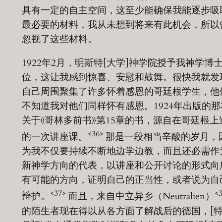
具有一定的自主空间，这至少能确保我能逐步吸
最必要的材料，我从未想到将来有此机会，所以
忽视了这些材料。
1922年2月，明斯特[大学]神学院授予我神学博
位，这让我感到惊喜、安慰和鼓舞。很快我就发
自己周围聚集了许多怀着感恩的哥廷根学生，他
不知道我对他们同样怀有感恩。1924年出版的那
关于《哥林多前书》第15章的书，源自在哥廷根上
<36>
的一次讲座课。
那是一段相当辛酸的岁月，
为我不仅要持续不断地边学边教，而且还必需作
新神学方向的代表，以讲座和公开讨论的形式向
有可能的方向，证明自己的正当性，或者说为自
<37>
<
辩护。
而且，来自中立异乡（Neutralien）
的陌生者现在得以从各方面了解战后的德国，[