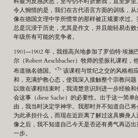
科最为反感厌恶，至今仍不时折磨我，直至梦里
令人惋惜的是，我们在古代语言方面的训练，从
像在德国文理中学所惯常的那样被正规要求过。
总是沉浸于历史，尤其是作文，并且能轻易击败
年级所有可能的竞争者。
1901—1902 年，我很高兴地参加了罗伯特·埃施
尔（Robert Aeschbacher）牧师的坚振礼课程，
<7>
布道驰名德国。
该课程与世纪之交的风格相
和，充满护教心态，使我深入接触整个宗教问题
以致在课程结束时，我清楚意识到进一步经验和
会这事（diese Sache）的必要性。出于这一简单
由，我当时决定学神学。我那时并不知道自己将
为此承担什么，而现在近距离了解过这具狮身人
像之后，我不知道自己今天是否还有勇气再迈出
一步。