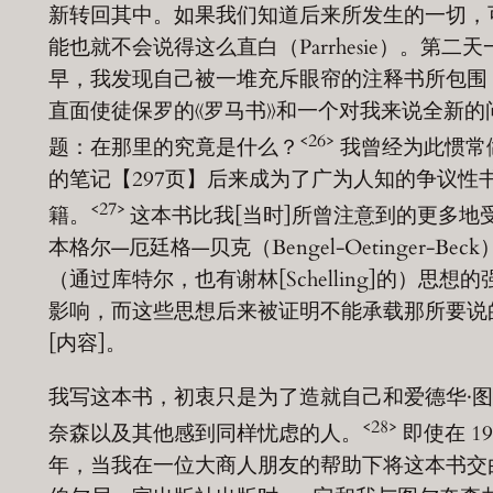
新转回其中。如果我们知道后来所发生的一切，
能也就不会说得这么直白（Parrhesie）。第二天
早，我发现自己被一堆充斥眼帘的注释书所包围
直面使徒保罗的《罗马书》和一个对我来说全新的
<26>
题：在那里的究竟是什么？
我曾经为此惯常
的笔记【297页】后来成为了广为人知的争议性
<27>
籍。
这本书比我[当时]所曾注意到的更多地
本格尔—厄廷格—贝克（Bengel-Oetinger-Beck
（通过库特尔，也有谢林[Schelling]的）思想的
影响，而这些思想后来被证明不能承载那所要说
[内容]。
我写这本书，初衷只是为了造就自己和爱德华·
<28>
奈森以及其他感到同样忧虑的人。
即使在 19
年，当我在一位大商人朋友的帮助下将这本书交