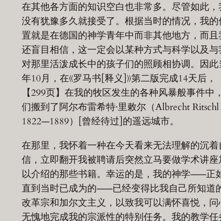
在其他各方面的知识空白也非常多。尽管如此，
没有犹豫多久就接受了。根据当时的情况，我的
置就是在德国的神学青年中而非其他地方，而且
还盲目相信，这一定会以某种方式与科学以及与
对那里活泼成长中的孩子们的照顾相协调。因此
年10月，在《罗马书[释义]》第二版完成14天后，
【299页】在我的牧区发生的各种风暴般事件中
们搬到了阿尔布雷希特·里敕尔（Albrecht Ritsch
1822—1889）[曾经待过]的遥远城市。
在那里，我怀着一种在今天看来无法理解的沉着
信，立即翻开我被聘请后突然立马要做学术讲座
以介绍的那些书籍。幸运的是，我的神学——正
直到当时已成为的——已经变得比我自己所知道
改革宗和加尔文主义，以致我可以满怀喜悦，问
无愧地完成我的宗派性的特别任务。我的教学任