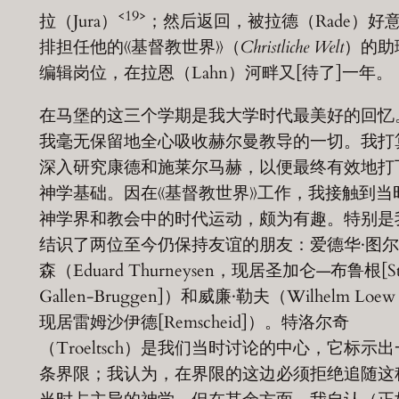
<19>
拉（Jura）
；然后返回，被拉德（Rade）好
排担任他的《基督教世界》（
Christliche Welt
）的助
编辑岗位，在拉恩（Lahn）河畔又[待了]一年。
在马堡的这三个学期是我大学时代最美好的回忆
我毫无保留地全心吸收赫尔曼教导的一切。我打
深入研究康德和施莱尔马赫，以便最终有效地打
神学基础。因在《基督教世界》工作，我接触到当
神学界和教会中的时代运动，颇为有趣。特别是
结识了两位至今仍保持友谊的朋友：爱德华·图
森（Eduard Thurneysen，现居圣加仑—布鲁根[St
Gallen-Bruggen]）和威廉·勒夫（Wilhelm Loe
现居雷姆沙伊德[Remscheid]）。特洛尔奇
（Troeltsch）是我们当时讨论的中心，它标示出
条界限；我认为，在界限的这边必须拒绝追随这