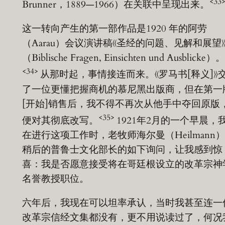
<33
Brunner，1889—1966）在关联中呈现出来。
这一转向产生的第一部作品是1920 年的阿劳
（Aarau）会议演讲稿《圣经的问题、见解和展望
（Biblische Fragen, Einsichten und Ausblicke）。
<34>
从那时起，事情接连而来。《罗马书[释义]》
了一位更懂把握商机的慕尼黑出版商，但在第一
[开始]销售后，我不得不再次从他手中夺回原版
<35>
便对其彻底改写。
1921年2月的一个早晨，
在进行这项工作时，老牧师海尔曼（Heilmann
稍后的普鲁士文化部长的如下询问，让我感到惊
喜：我是否愿意接受将在哥廷根设立的改革宗神
名誉教授职位。
六年后，我现在可以坦率承认，当时我甚至连一
改革宗信经文集都没有，更不用说读过了，何况