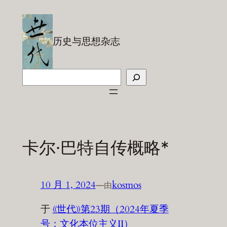
跳
至
内
历史与思想杂志
容
搜
索
卡尔·巴特自传概略*
10 月 1, 2024
—
kosmos
由
于
《世代》第23期（2024年夏季
号：文化本位主义II）