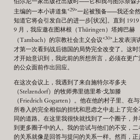
伯尔尼一家出版社出版时——它和我与图尔奈森
<29>
主编的一本小讲道集
一起被预备——我还全
知道它将会引发自己的进一步[状况]。直到 1919
9 月，我应邀在图林根（Thüringen）塔姆巴赫
<30>
（Tambach）的宗教社会主义会议
上发表演
才第一次看到战后德国的局势完全改变了。这时
才开始意识到，我此前的所想所言，必须在更广
的公众面前作出回应。
在这次会议上，我遇到了来自施特尔岑多夫
（Stelzendorf）的牧师弗里德里希·戈加滕
（Friedrich Gogarten）。他在他的村子里、在
所卷入的完全相似的担忧和思虑之中走上了完全
同的道路。在这里我很快就找到了一个圈子，并
到更多圈子中的人。我的尝试与他们的不安，二
的关系就像是回答与提问的关系一样。然而，正