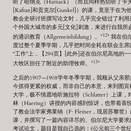
听了哈纳克（Harnack）（而且同样热切听了卡
[Kaftan]和贡克尔[Gunkel]）的课，竟至于在为
教会史研讨班撰写论文时，几乎完全错过了利用
个外国大城市的多元[文化]刺激，来进行自我所
<12>
的通识教育（Allgemeinbildung）。
我在伯
度过整个夏季学期，几乎把时间全耗在联会主席
“工作”上，【294页】[此外]还在伯尔尼高地的一
<13>
大牧区担任了附近的助理牧师。
之后的1907—1908学年冬季学期，我顺从父亲那
今抓得更紧的权威，而非自己的本意，来到图宾
大学，极不情愿地听施拉特（Schlatter）上课，
林（Haering）讲授的内容感到惊讶，也带着喜
了教会法学家弗莱纳（F· Fleiner，现居苏黎世
课，并撰写了一篇内容详尽的、伯尔尼大学要求
考试论文，题目是我自己选的：《公元前三个世