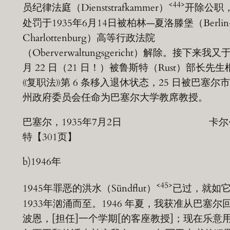
<44>
员纪律法庭（Dienststrafkammer）
开除公职
处罚于1935年6月14日被柏林—夏洛滕堡（Berlin
Charlottenburg）高等行政法院
（Oberverwaltungsgericht）解除。接下来我又于
月 22 日（21 日！）被鲁斯特（Rust）部长先生
《复职法》第 6 条移入退休状态，25 日被巴塞尔
州政府委员会任命为巴塞尔大学教席教授。
巴塞尔，1935年7月2日 卡尔·
特【301页】
b)1946年
<45>
1945年罪恶的洪水（Sündflut）
已过，就如
1933年汹涌而至。1946 年夏，我获准从巴塞尔
波恩，[担任]一个学期[的客座教授]；现在乐意