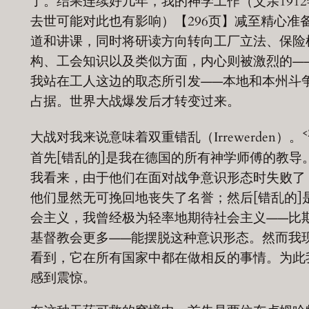
了。结果连续好几年，我的神学工作（父亲1912
去世可能对此也有影响）【296页】减至精心准
道和讲课，同时将研读方向转向工厂立法、保险
构、工会知识以及类似方面，内心则被激烈的—
我站在工人这边的取态所引发——本地和本州斗
占据。世界大战爆发后才转变过来。
<
大战对我来说意味着双重错乱（Irrewerden）。
首先[错乱的]是我在德国的所有神学师傅的教导
我看来，由于他们在面对战争意识形态时失败了
他们显然无可挽回地丧失了名誉；然后[错乱的]
会主义，我曾经极为轻率地期待社会主义——比
基督教会更多——能摆脱这种意识形态。然而我
看到，它在所有国家中都在做相反的事情。为此
感到震惊。