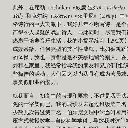
此外，在席勒（Schiller）《威廉·退尔》（
Wilhelm
Tell
）和克尔纳（Körner）《茨里尼》（
Zriny
）中
格诗行的巨大刺激下，我好几年不断写诗，是个
产得令人起疑的戏剧诗人。与此同时，尽管我们
热衷于培养音乐生活，我的小提琴练习【292页
成效甚微。任何类型的技术性成就，比如循规蹈
的体操，我也一贯都是毫不羡慕地留给别人。在
外和在家里，我经常指导我的朋友和兄弟们[组织
些极佳的活动，人们因之以为我具有成为演员或
事类似职业的潜力。
就我而言，初高中的表现和要求，不过是我无法
免的十字架而已。我的成绩从未超过班级第二名
少数几次得过第二名。伯尔尼文理中学当时常用
压方式教授数学—自然科学学科，导致我对这门