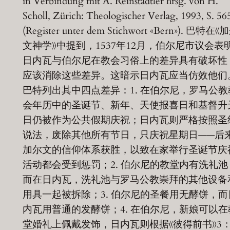
in Verbindung mit A. Reinstädtler hrsg. von H.
Scholl, Zürich: Theologischer Verlag, 1993, S. 56
(Register unter dem Stichwort «Bern»). 巴特在《
文神学》中提到，1537年12月，伯尔尼市议会表
日内瓦与伯尔尼在教会习俗上的差异具有破坏性
应该消除这些差异。这暗示日内瓦应当仿效他们
巴特列出其中四点差异：1. 在伯尔尼，罗马公教
会年历中的圣诞节、新年、天使报喜日和基督升
日仍被作为公共假期庆祝；日内瓦则严格按照圣
说法，废除其他所有节日，只庆祝星期日——后
加尔文的信仰体系获胜，以致在家举行圣诞节庆
活动都会受到惩罚；2. 伯尔尼的教堂内有洗礼池
而在日内瓦，洗礼池与罗马公教崇拜的其他设备
用具一起被拆除；3. 伯尔尼的圣餐用无酵饼，而
内瓦用普通的发酵饼；4. 在伯尔尼，新娘可以在
堂婚礼上佩戴发饰，日内瓦则根据《彼得前书》3：