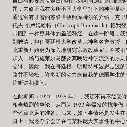
自己有必要直接走出[担任]牧职[时遇到的]那些
题，去修正我在多所不同大学里打下的神学基础
通过富有才智的苏黎世牧师库特尔的介绍，克里
托夫·布卢姆哈特（Christoph Blumhardt）把我
带回到一种更具体的圣经释经。在这一阶段，我
到聘请，担任哥廷根大学改革宗神学名誉教授，
此重新开始更为深入地研究宗教改革家，并被引
加入一场与施莱尔马赫及其晚近神学流派的原则
交锋。因此，我在哥廷根、明斯特和波恩走过的
路并不轻松，许多新的动力来自我的德国学生的
注听讲和提问。
在此期间（1921—1935 年），我还不得不经受
相当热烈的争论，从而为 1933 年爆发的抗争做
些还算充足的准备。后来，如下事情还是发生在
身上：我逐渐学会了在与某种庞大实事性的中心