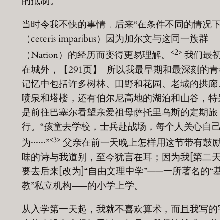
的抵制。
当时令我不快的事情，后来“在条件不同的情况下
（ceteris imparibus）因为加尔文与这同一族群
<2>
（Nation）的经历而变得更易理解。
我们最
在城外，【291页】 所以我最早期和最深刻的青
记忆中包括许多树林、田野和花园、老城的拱廊
喷泉和塔楼，还有伯尔尼高地的湖泊和山谷，特
是前往巴塞尔看望亲爱祖母萨托里乌斯的定期旅
行。“孩童去学校，士兵赴战场，每个人关心自
<3>
为······”
父亲在前一天晚上怎样用这节带有鼓
味的诗与我道别，至今犹言在耳；因为我[第二天
要去后来[改为]“自由文理中学”——一所著名的“
教”私立机构——的小学上学。
从入学第一天起，我就不喜欢算术，而且我写的