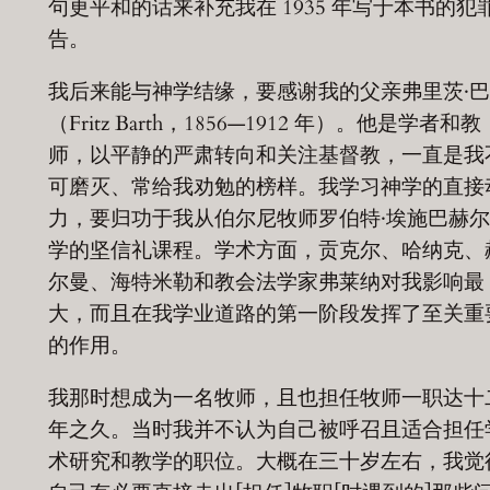
句更平和的话来补充我在 1935 年写于本书的犯
告。
我后来能与神学结缘，要感谢我的父亲弗里茨·
（Fritz Barth，1856—1912 年）。他是学者和教
师，以平静的严肃转向和关注基督教，一直是我
可磨灭、常给我劝勉的榜样。我学习神学的直接
力，要归功于我从伯尔尼牧师罗伯特·埃施巴赫
学的坚信礼课程。学术方面，贡克尔、哈纳克、
尔曼、海特米勒和教会法学家弗莱纳对我影响最
大，而且在我学业道路的第一阶段发挥了至关重
的作用。
我那时想成为一名牧师，且也担任牧师一职达十
年之久。当时我并不认为自己被呼召且适合担任
术研究和教学的职位。大概在三十岁左右，我觉