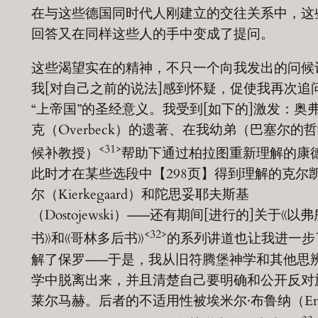
在与这些德国同时代人刚建立的交往关系中，这
回答又在同样这些人的手中变成了提问。
这些渴望实在的精神，不只一个向我发出的问候
我[对自己之前的说法]感到怀疑，促使我再次追
“上帝国”的圣经意义。我受到[如下的]激发：奥
克（Overbeck）的遗著、在我幼弟（巴塞尔的
<31>
候补教授）
帮助下通过柏拉图重新理解的康
此时才在某些选段中【298页】得到理解的克尔
尔（Kierkegaard）和陀思妥耶夫斯基
（Dostojewski）——还有期间[进行的]关于《以弗
<32>
书》和《哥林多后书》
的系列讲道也让我进一步
解了保罗——于是，我从旧符腾堡神学和其他思
学中脱离出来，并且清楚自己要明确和公开反对
莱尔马赫。后者的不适用性被埃米尔·布鲁纳（Em