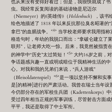
也从来没有变得好看过；但是，我很快就成了书
虫。我经常反复阅读的基础读物是尼迈尔
（Niemeyer）的《英雄传》（
Heldenbuch
），该书
绘色地描述了 1818 年以来反抗那位臭名昭著的“
<4>
拿巴”的血腥战争。
当学校老师要求我用指称
格造句时，年幼的我脱口而出：“拿破仑建立了
联邦”，让老师大吃一惊。后来，我竟然被指责
<5>
的神学中“历史”太过简短！
大约16岁之前，
争话题感兴趣一直或明或暗位于我精神生活的中
心。对我和我的兄弟们来说，“兵人游戏”
<6>
（Bleisoldatenspiel）
是一项以坚持不懈和实事
是[的精神]进行的严肃活动。我曾在瑞士当年设
今仍部分存在的军校生兵团（Kadettenkorps）
受过四年相当正规的军事训练，尽管射击方面成
平平，我还是取得了中士军衔。