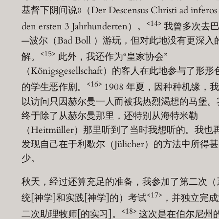
基督下阴间说》（Der Descensus Christi ad inferos 
<14>
den ersten 3 Jahrhunderten）。
我曾多次去
—波尔（Bad Boll ）游玩，但对此地没有更深入
<15>
解。
此外，我还作为“皇家协会”
（Königsgesellschaft）的客人在此地参与了形
<16>
的学生恶作剧。
1908 年夏，因种种机缘，
以访问只因赫尔曼一人而被我热烈渴想的马堡。
终于除了从赫尔曼那里，还特别从海特米勒
（Heitmüller）那里听到了当时我想听的。我也
发现自己在于利歇尔（Jülicher）的方法中所得甚
少。
秋天，经过还算充足的准备，我参加了第二次（
<17>
统[神学]和实践[神学]的）考试
，并独立完成
<18>
二次助理牧师[的实习]。
这次是在伯尔尼州