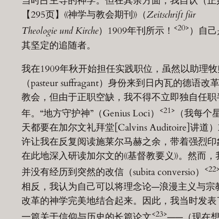
当时占主导的神学。但在其余方面，我自认（正
【295页】《神学与教会期刊》（
Z
eitschrift
für
<20>
Theologie und Kirche
）1909年刊所示！
）自己
其坚定的追随者。
我在1909年秋开始担任实践职位，虽然以助理牧
（pasteur suffragant）身份来到日内瓦的德语改
教会，但由于正职空缺，我不得不立即独自任职
<21>
年。“地方守护神”（Genius Loci）
（我每个
天都要在加尔文礼拜堂[Calvins Auditoire]讲道
许让我在反复阅读施莱尔马赫之余，带着强烈印
在此地深入研读加尔文的《基督教要义》。然而，
<22
并没有经历到突然的改信（subita conversio）
相反，我认为自己可以将理念论—浪漫主义与宗
改革的神学完美地结合起来。因此，我当时发表
<23>
一篇关于信仰与历史的长篇论文
——（现在