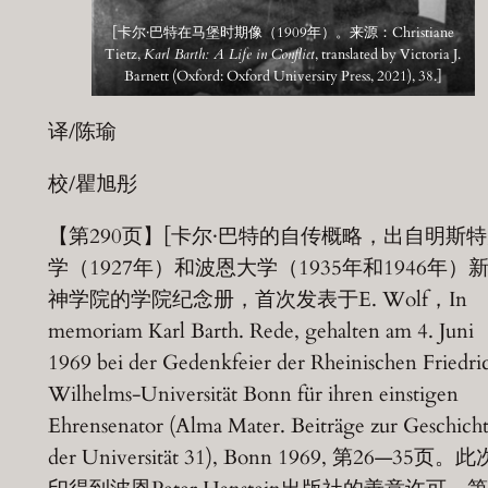
[卡尔·巴特在马堡时期像（1909年）。来源：Christiane
Tietz,
Karl Barth: A Life in Conflict
, translated by Victoria J.
Barnett (Oxford: Oxford University Press, 2021), 38.]
译/陈瑜
校/瞿旭彤
【第290页】[卡尔·巴特的自传概略，出自明斯
学（1927年）和波恩大学（1935年和1946年）
神学院的学院纪念册，首次发表于E. Wolf，In
memoriam Karl Barth. Rede, gehalten am 4. Juni
1969 bei der Gedenkfeier der Rheinischen Friedri
Wilhelms-Universität Bonn für ihren einstigen
Ehrensenator (Alma Mater. Beiträge zur Geschich
der Universität 31), Bonn 1969, 第26—35页。