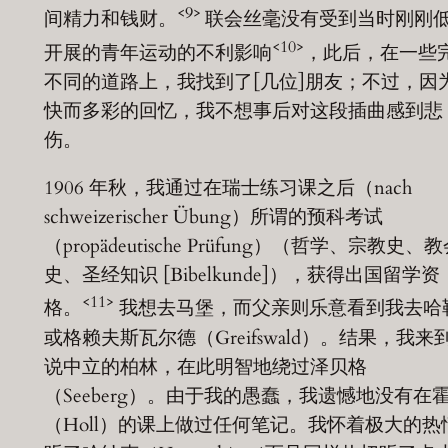
<9>
间精力和钱财。
联会丝毫没有受到当时刚刚
<10>
开展的青年运动的不利影响
，此后，在一些
不同的道路上，我找到了[几位]朋友；不过，因
快而多彩的回忆，我不想事后对这段插曲感到悲
伤。
1906 年秋，我通过在瑞士练习课之后（nach
schweizerischer Übung）所谓的预科考试
（propädeutische Prüfung）（哲学、宗教史、
史、圣经知识 [Bibelkunde]），获得出国留学资
<11>
格。
我想去马堡，而父亲则乐意看到我去哈
或格赖夫斯瓦尔德（Greifswald）。结果，我来
说中立的柏林，在此明智地绕过泽贝格
（Seeberg）。由于我的愚蠢，我遗憾地没有在
（Holl）的课上做过任何笔记。我怀着极大的热