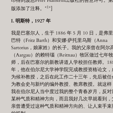
印得到波恩Peter Hanstein出版社的善意许可。
<1>
版添加了注释。
]
I.
明斯特，1927 年
我是巴塞尔人，生于 1886 年 5 月 10 日，是弗里
巴特（Fritz Barth）和安娜·萨托里乌斯（Anna
Sartorius，娘家姓）的长子。我的父亲曾在阿尔
（Aargau）的赖特瑙（Reitnau）牧区做过七年
师，后在巴塞尔的新教讲道人学校担任教师。188
年，他在伯尔尼大学神学院完成教授资格论文，
为候补教授，之后在此工作二十三年，先后被任
为教会史与新约的编外教授、教席教授。就这样
我在伯尔尼人当中度过我的整个青春岁月，反对
某种气质和精神方向，而且我好几次早就看到，
亲曾遭受过这种气质和精神方向的、让人束手束