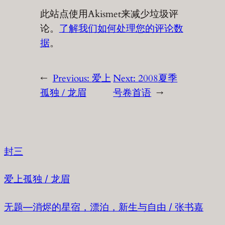
此站点使用Akismet来减少垃圾评
论。
了解我们如何处理您的评论数
据
。
←
Previous:
爱上
Next:
2008夏季
孤独 / 龙眉
号卷首语
→
封三
爱上孤独 / 龙眉
无题—消烬的星宿，漂泊，新生与自由 / 张书嘉