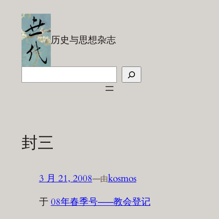
跳
至
内
历史与思想杂志
容
搜
索
封三
3 月 21, 2008
—
kosmos
由
于
08年春季号——教会登记