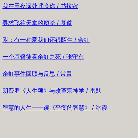
我在黑夜深处呼唤你 / 书拉密
寻求飞往天堂的翅膀 / 慕道
附：有一种爱我们还很陌生 / 余虹
一个基督徒看余虹之死 / 张守东
余虹事件回顾与反思 / 常青
朗费罗《人生颂》与改革宗神学 / 雷默
智慧的人生——读《平衡的智慧》 / 冰霞