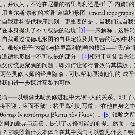
，并认为，不论在尼撒的格里高利还是《庄子·内篇》
·泰勒的术语“道德地形图（moral topography
为自我建构提供秩序原则。更重要的是，当我们视自我
在本身提供了不可或缺的语境”
[3]
——来解释，这种
，自我通过道德地形图的自我定位及其向善的运动中获
虽然《庄子·内篇》与格里高利的善的模版——“天/道”
自道德地形图中不可或缺的部分。
[4]
相对于司徒雷关注
教父传统更聚焦的问题，即如何让修行者效仿其模版，
这两位灵修大师的经典隐喻，可以帮助厘清他们的“成圣
供我们进一步探讨互鉴的可能。
喻——以镜像比喻灵修进程中天/神-人的关系。《庄子·
将不迎，应而不藏”；格里高利则写道：“在他自身之
ρ ἐν κατόπτρῳ βλέπει τὸν ἥλιον）。
[5]
镜喻之所
人之间的差异与连接，提供了灵修可能的前提。然而，
力？它映照着什么本体？在其中我们可以瞥见什么？镜