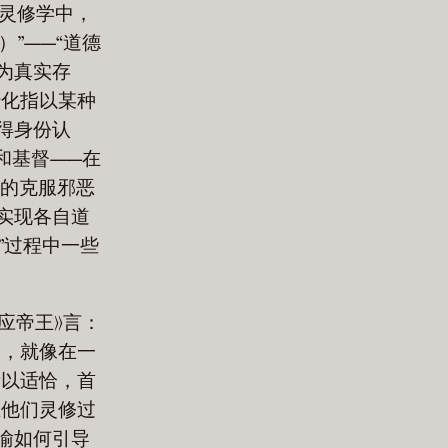
的灵修学中，
）”——“道德
为真实存
转化指以某种
得身份认
和基督——在
的克服邪恶
实现各自道
”过程中一些
应帝王》言：
中，就像在一
以适恰，首
在他们灵修过
喻如何引导