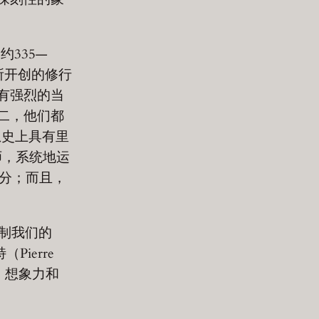
约335—
所开创的修行
有强烈的当
二，他们都
想史上具有里
师，系统地运
不可分；而且，
《克制我们的
ierre
、想象力和