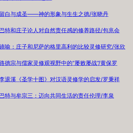
留白与成圣——神的形象与生生之德/张晓丹
巴特和庄子论人对自然责任感的修养路径/包兆会
镜喻：庄子和尼萨的格里高利的比较灵修研究/张欣
路德宗与儒家灵修观视野中的“屡败屡战”/黄保罗
李退溪《圣学十图》对汉语灵修学的启发/罗秉祥
巴特与牟宗三：迈向共同生活的责任伦理/李泉