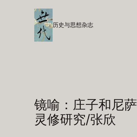
跳
至
内
历史与思想杂志
容
镜喻：庄子和尼萨
灵修研究/张欣