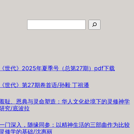
搜
索
《世代》2025年夏季号（总第27期）pdf下载
《世代》第27期卷首语/孙毅 丁祖潘
羞耻、恩典与灵命塑造：华人文化处境下的灵修神学
研究/底波拉
一门深入，随缘同参：以精神生活的三部曲作为比较
灵修学的基础/沈惠丽