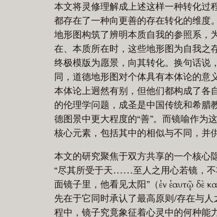
本文将灵修理解成上述这样一种转化过程
都存在了一种向更善的存在转化的维度。用查尔斯
地形图构筑了辨明本质自我的参照系，
在、本质所在时，这些地形图为自我之存
终极模版为愿景，向其转化。换句话说
同，道德地形图对个体具有本体论的意义。
本体论上迥然有别，但他们都构成了各
的伦理学问题，成圣是中国传统和希腊
德图景中更大程度的“善”。而镜喻作为
核心元素，包括其中的相似与不同，并
本文的研究聚焦于双方共享的一个核心隐
“尽其所受于天……至人之用心若镜，不
面镜子里，他看见太阳”（ἐν ἑαυτῷ δὲ καθάπε
先在于它同时承认了最高原则/存在与
程中，镜子究竟象征着心灵中的何种能