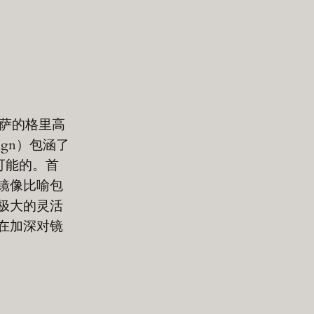
为尼萨的格里高
sign）包涵了
可能的。首
镜像比喻包
极大的灵活
在加深对镜