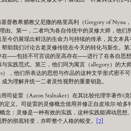
希腊教父尼撒的格里高利（Gregory of Nyssa，
个理由。第一，二者均为各自传统中的灵修大师，他们
且至今仍展现出鲜活的生命力与持续的传承，其文本具
，帮助我们讨论古老灵修传统在今天的转化与新生。第
存在——包括不可言说的至高存在——进行了在各自思
实践范式。第三，他们同为寓言（allegory）的大
xercises），他们所表达的思想与作品的这种文学形式密
，成为理解并统一二者灵性视野的重要钥匙。
）”观念借用司徒雷（Aaron Stalnaker）在其比较伦理学著作
定义。司徒雷的灵修概念借用并修正自皮埃尔·哈多特（P
出的概念：灵修是一种有效的实践，这种实践能调动思想
视野的彻底转变，亦即整个人格的蜕变。
[2]