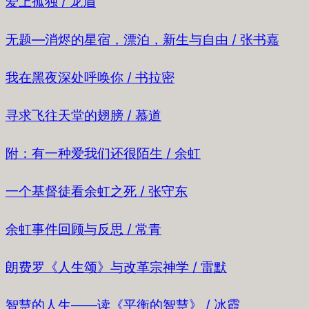
爱上孤独 / 龙眉
无题—消烬的星宿，漂泊，新生与自由 / 张书嘉
我在黑夜深处呼唤你 / 书拉密
寻求飞往天堂的翅膀 / 慕道
附：有一种爱我们还很陌生 / 余虹
一个基督徒看余虹之死 / 张守东
余虹事件回顾与反思 / 常青
朗费罗《人生颂》与改革宗神学 / 雷默
智慧的人生——读《平衡的智慧》 / 冰霞