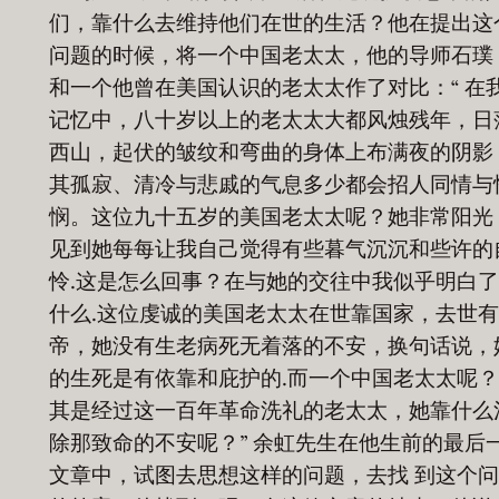
们，靠什么去维持他们在世的生活？他在提出这
问题的时候，将一个中国老太太，他的导师石璞
和一个他曾在美国认识的老太太作了对比：“ 在
记忆中，八十岁以上的老太太大都风烛残年，日
西山，起伏的皱纹和弯曲的身体上布满夜的阴影
其孤寂、清冷与悲戚的气息多少都会招人同情与
悯。这位九十五岁的美国老太太呢？她非常阳光
见到她每每让我自己觉得有些暮气沉沉和些许的
怜.这是怎么回事？在与她的交往中我似乎明白
什么.这位虔诚的美国老太太在世靠国家，去世
帝，她没有生老病死无着落的不安，换句话说，
的生死是有依靠和庇护的.而一个中国老太太呢
其是经过这一百年革命洗礼的老太太，她靠什么
除那致命的不安呢？” 余虹先生在他生前的最后
文章中，试图去思想这样的问题，去找 到这个