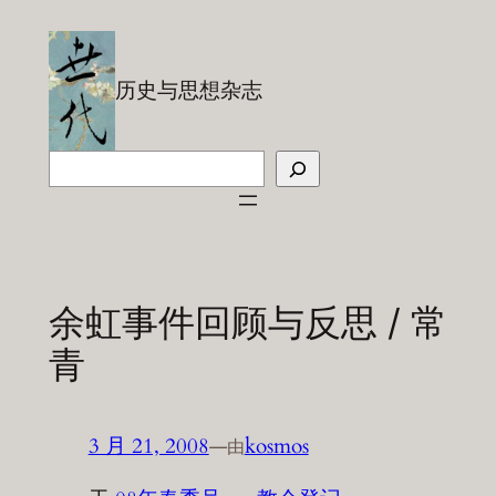
跳
至
内
历史与思想杂志
容
搜
索
余虹事件回顾与反思 / 常
青
3 月 21, 2008
—
kosmos
由