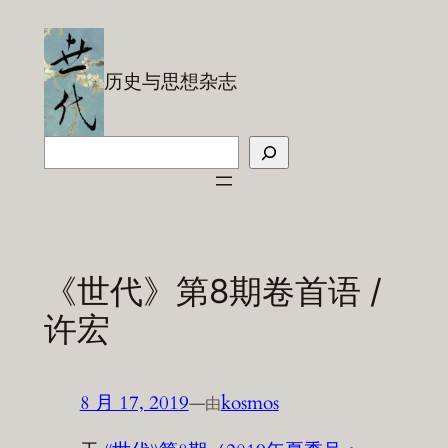
跳
至
内
历史与思想杂志
容
搜
索
《世代》第8期卷首语 /
许宏
8 月 17, 2019
—
kosmos
由