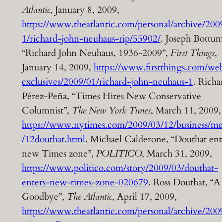
Atlantic
, January 8, 2009,
https://www.theatlantic.com/personal/archive/200
1/richard-john-neuhaus-rip/55902/
. Joseph Bottum
“Richard John Neuhaus, 1936-2009”,
First Things
,
January 14, 2009,
https://www.firstthings.com/we
exclusives/2009/01/richard-john-neuhaus-1
. Richa
Pérez-Peña, “Times Hires New Conservative
Columnist”,
The New York Times
, March 11, 2009,
https://www.nytimes.com/2009/03/12/business/me
/12douthat.html
. Michael Calderone, “Douthat ent
new Times zone”,
POLITICO
, March 31, 2009,
https://www.politico.com/story/2009/03/douthat-
enters-new-times-zone-020679
. Ross Douthat, “A
Goodbye”,
The Atlantic
, April 17, 2009,
https://www.theatlantic.com/personal/archive/200