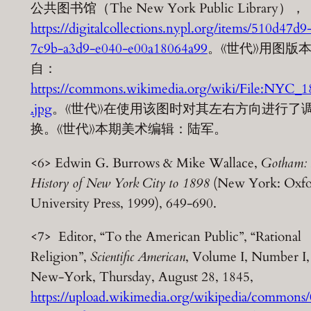
公共图书馆（The New York Public Library），
https://digitalcollections.nypl.org/items/510d47d9
7c9b-a3d9-e040-e00a18064a99
。《世代》用图版
自：
https://commons.wikimedia.org/wiki/File:NYC_1
.jpg
。《世代》在使用该图时对其左右方向进行了
换。《世代》本期美术编辑：陆军。
<6> Edwin G. Burrows & Mike Wallace,
Gotham:
History of New York City to 1898
(New York: Oxfo
University Press, 1999), 649-690.
<7> Editor, “To the American Public”, “Rational
Religion”,
Scientific American
, Volume I, Number I,
New-York, Thursday, August 28, 1845,
https://upload.wikimedia.org/wikipedia/commons/