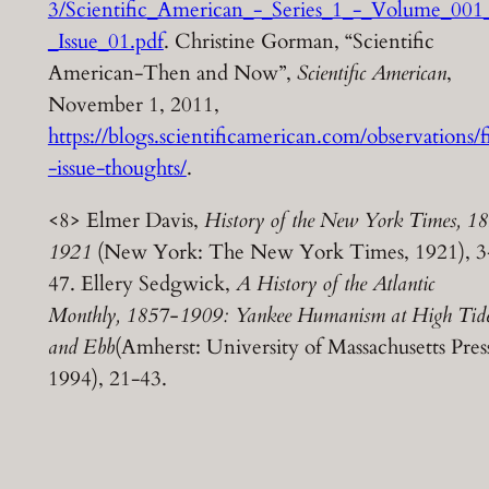
3/Scientific_American_-_Series_1_-_Volume_001
_Issue_01.pdf
. Christine Gorman, “Scientific
American-Then and Now”,
Scientific American
,
November 1, 2011,
https://blogs.scientificamerican.com/observations/fi
-issue-thoughts/
.
<8> Elmer Davis,
History of the New York Times, 1
1921
(New York: The New York Times, 1921), 3
47. Ellery Sedgwick,
A History of the Atlantic
Monthly, 1857-1909: Yankee Humanism at High Tid
and Ebb
(Amherst: University of Massachusetts Pres
1994), 21-43.