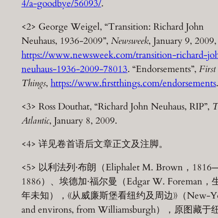
4/a-goodbye/56093/
.
<2> George Weigel, “Transition: Richard John
Neuhaus, 1936-2009”,
Newsweek
, January 9, 2009,
https://www.newsweek.com/transition-richard-jo
neuhaus-1936-2009-78013
. “Endorsements”,
First
Things
,
https://www.firstthings.com/endorsements
<3> Ross Douthat, “Richard John Neuhaus, RIP”,
T
Atlantic
, January 8, 2009.
<4> 详见卷首语后文章正文及注脚。
<5> 以利法列·布朗（Eliphalet M. Brown，1816
1886）、埃德加·福尔曼（Edgar W. Foreman，
年未知），《从威廉斯堡看纽约及周边》（New-Yo
and environs, from Williamsburgh），原图藏