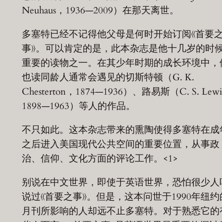
Neuhaus，1936—2009）在那天离世。
多塞特已经不记得他父母是何时开始订阅《首要
事》。可以肯定的是，此本杂志是他十几岁的时
重要的读物之一。在其少年时期的成长环境中，
也读同龄人通常会遇见的切斯特顿（G. K.
Chesterton，1874—1936）、路易斯（C. S. Lew
1898—1963）等人的作品。
不只如此。这本杂志带来的熏陶使得多塞特在成
之后进入美国现代公共空间的重要位置，从事政
治、信仰、文化方面的评论工作。<1>
别说在中文世界，即使于英语世界，恐怕很少人
说过《首要之事》。但是，这本问世于1990年纽约
月刊所影响的人却远不止多塞特。对于熟悉它的