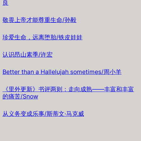
良
敬畏上帝才能尊重生命/孙毅
珍爱生命，远离堕胎/铁皮娃娃
认识昂山素季/许宏
Better than a Hallelujah sometimes/周小羊
《里外更新》书评两则：走向成熟——丰富和丰富
的痛苦/Snow
从义务变成乐事/斯蒂文·马克威