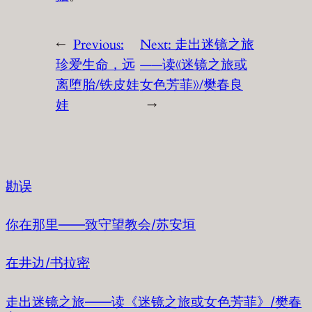
←
Previous:
Next:
走出迷镜之旅
珍爱生命，远
——读《迷镜之旅或
离堕胎/铁皮娃
女色芳菲》/樊春良
娃
→
勘误
你在那里——致守望教会/苏安垣
在井边/书拉密
走出迷镜之旅——读《迷镜之旅或女色芳菲》/樊春