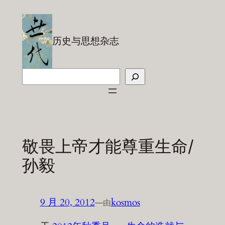
跳
至
内
历史与思想杂志
容
搜
索
敬畏上帝才能尊重生命/
孙毅
9 月 20, 2012
—
kosmos
由