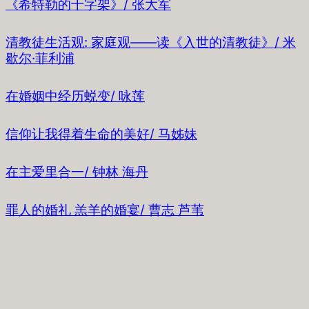
《希特勒的十字架》/ 张大军
清教徒生活观: 家庭观——读《入世的清教徒》/ 米
歇尔·菲利浦
在婚姻中经历蜕变/ 咏莲
信仰让我得着生命的美好/ 马姊妹
在主爱里合一/ 钟林 海丹
罪人的婚礼 羔羊的婚宴/ 曹志 芦苇