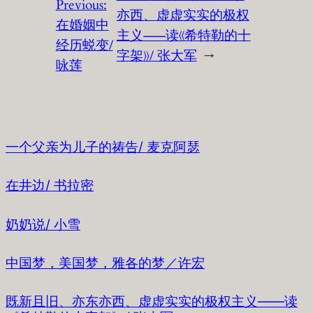
Previous:
亦西、虚虚实实的极权
在婚姻中
主义——读《希特勒的十
经历蜕变/
字架》/ 张大军
→
咏莲
一个父亲为儿子的祷告/ 麦克阿瑟
在井边/ 书拉密
奶奶说/ 小雪
中国梦，美国梦，雅各的梦／许宏
既新且旧、亦东亦西、虚虚实实的极权主义——读