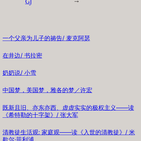
GJ
→
一个父亲为儿子的祷告/ 麦克阿瑟
在井边/ 书拉密
奶奶说/ 小雪
中国梦，美国梦，雅各的梦／许宏
既新且旧、亦东亦西、虚虚实实的极权主义——读
《希特勒的十字架》/ 张大军
清教徒生活观: 家庭观——读《入世的清教徒》/ 米
歇尔·菲利浦