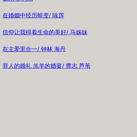
在婚姻中经历蜕变/ 咏莲
信仰让我得着生命的美好/ 马姊妹
在主爱里合一/ 钟林 海丹
罪人的婚礼 羔羊的婚宴/ 曹志 芦苇