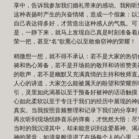
享中，告诉我参加我们婚礼带来的感动。我刚听
这种表扬时产生的兴奋情绪，造成一个假象：以
自己表达得多好，才营造出这种感人的气氛。可
是，一静下来，就马上发现自己真是时刻准备着
荣一把，甚至“名”欲熏心以至敢偷窃神的荣耀！
稍微想一想，就不得不承认：若不是大家的热切
祷和热心筹备，若不是开场前的敬拜和诗班赞美
的歌声，若不是幽默又充满真情的主持和牧师直
人心的讲道，大家怎么能被属天的盼望和荣耀所
引，灵里如此渴慕以至于预备好被神的话语触摸
心如此柔软以至于专注于我们的经历中展现的神
真实。当我按照音频整理和记录下我们的分享时
再次听到现场恬静喜乐的弹奏，才恍然大悟：尽
当时的我沉浸其中，却未能意识到这爱慕神、渴
神的琴音，如清泉般流进了在场每个人的心里，