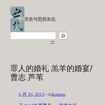
跳
至
内
历史与思想杂志
容
搜
索
罪人的婚礼 羔羊的婚宴/
曹志 芦苇
6 月 20, 2013
—
kosmos
由