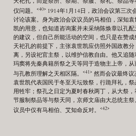
天祀孔，而是祭所、祭期、祭服、祭礼、祭品等
<40>
仪问题。
1914年1月14日，政治会议第三次
讨论该案。身为政治会议议员的马相伯，深知袁
凯的用意，也知道咨询案并未采纳陈焕章以孔配
的建议，但自己所能活动的空间，也只是在赞成
天祀孔的前提下，主张袁世凯应仿照外国政教分
离，另设祀官主祭，以维护信教自由。他又追随
玛窦将先秦典籍所祭之天等同于造物主上帝，从
<41>
与孔教所理解之天相区隔。
然而会议最终议
袁世凯代表国民于冬至天坛致祭，行跪拜礼，祭
用牲牢；祭孔之日定为夏时春秋两丁，从大祭，
节服制祭品等与祭天同，京师文庙由大总统主祭
<42>
议员中仅有马相伯、艾知命反对。