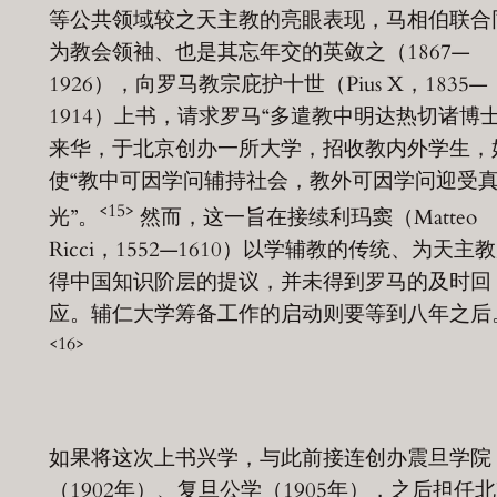
等公共领域较之天主教的亮眼表现，马相伯联合
为教会领袖、也是其忘年交的英敛之（1867—
1926），向罗马教宗庇护十世（Pius X，1835—
1914）上书，请求罗马“多遣教中明达热切诸博士
来华，于北京创办一所大学，招收教内外学生，
使“教中可因学问辅持社会，教外可因学问迎受
<15>
光”。
然而，这一旨在接续利玛窦（Matteo
Ricci，1552—1610）以学辅教的传统、为天主
得中国知识阶层的提议，并未得到罗马的及时回
应。辅仁大学筹备工作的启动则要等到八年之后
<16>
如果将这次上书兴学，与此前接连创办震旦学院
（1902年）、复旦公学（1905年），之后担任