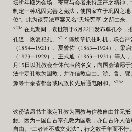
坛祈年殿为会场，寄寓与会者秉持庄严之精神，
制定一种巩固完善之宪法，使国家立于巩固之地
位”。此为该宪法草案又名“天坛宪草”之所由来。
<23>
在此期间，袁世凯于6月22日发布尊孔令，
<24>
孔道，恢复祀孔。
陈焕章抓住时机，联合严
（1854—1921）、夏曾佑（1863—1924）、梁
（1873—1929）、王式通（1863—1931）等人，
月15日以孔教会全体代表的名义，向国会请愿于
法中定孔教为国教，并许信教自由。浙、鲁、鄂
<25>
豫等十余省都督或民政长先后通电附和。
这份请愿书主张定孔教为国教与信教自由并无抵
触。因为中国自古奉孔教为国教，亦自古许人信
自由。“二者皆不成文宪法”，行之数千年而不悖