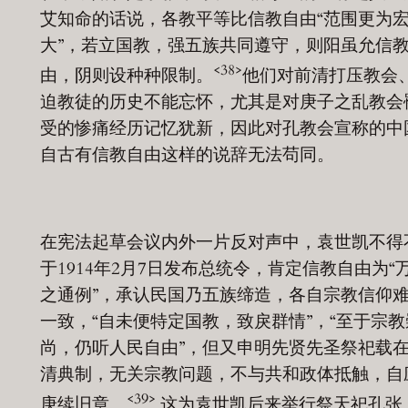
艾知命的话说，各教平等比信教自由“范围更为
大”，若立国教，强五族共同遵守，则阳虽允信
<38>
由，阴则设种种限制。
他们对前清打压教会
迫教徒的历史不能忘怀，尤其是对庚子之乱教会
受的惨痛经历记忆犹新，因此对孔教会宣称的中
自古有信教自由这样的说辞无法苟同。
在宪法起草会议内外一片反对声中，袁世凯不得
于1914年2月7日发布总统令，肯定信教自由为“
之通例”，承认民国乃五族缔造，各自宗教信仰
一致，“自未便特定国教，致戾群情”，“至于宗教
尚，仍听人民自由”，但又申明先贤先圣祭祀载
清典制，无关宗教问题，不与共和政体抵触，自
<39>
庚续旧章。
这为袁世凯后来举行祭天祀孔张