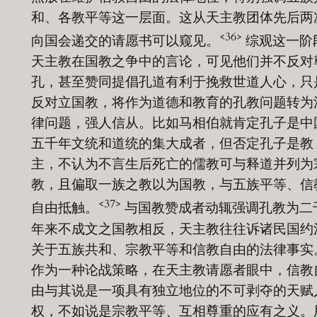
和、各教平等这一层面。这从天主教团体先后两
<36>
向国会递交的请愿书可以窥见。
综观这一阶
天主教在国教之争中的言论，可见他们并不反对
孔，甚至赞同提倡孔道有利于挽救世道人心，只
反对立国教，将作为道德和教育的孔教问题转为
律问题，强人信从。比如马相伯就肯定孔子是中
五千年文统和道统的集大成者，但否定孔子是教
主，不认为不言生后死亡的儒教可与释道并列为
教，且偏取一族之教以为国教，与五族平等、信
<37>
自由抵触。
与国教赞成者动辄强调孔教为二
年来不成文之国教相反，天主教往往诉诸民国约
关于五族共和、宗教平等和信教自由的法律事实
作为一种论战策略，在天主教请愿者眼中，信教
由与其说是一项具有独立地位的不可剥夺的天赋
权，不如说是宗教平等、互相尊重的应有之义。