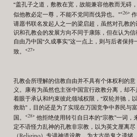
“盖孔子之道，敷教在宽，故能兼容他教而无碍
<26>
似他教必定一尊，不能不党同而伐异也。”
作
请愿书联名发起人之一的梁启超，虽然对孔教的
识和孔教会的发展方向不同于康陈，但在认为信
自由乃中国“久成事实”这一点上，则与后者保持
<27>
致。
孔教会所理解的信教自由并不具有个体权利的意
义。康有为虽然也主张中国宜行政教分离，却不
着眼于承认和约束彼此领域权限，“双轮并驰，
救助”，目的还是为了实现在万国竞争中养民与
<28>
国。
他拒绝使用转引自日本的“宗教”一词，
定不语怪力乱神的孔教非宗教，以为英文厘离尽
（Religino）专讲神道设教，为太古尚鬼之遗绪