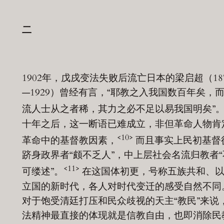
二
1902年，戊戌变法失败后流亡日本的梁启超（18
—1929）曾经有言，“耶教之入我国数百年矣，
流人士从之者稀，其力之必不足以易我国明矣”
十年之后，这一断语已难成立，非但革命人物肯
<10>
革命中的基督教因素，
而且事实上民初基督
跻身政界者“颇不乏人”，中上层社会名流归教者“
<11>
可缕述”。
在这国体初更，号称五族共和、
立国的新时代，各人对时代变迁的感受自然不同
对于饱受清廷打压和民众歧视的天主“教民”来说
法精神最直接的体现就是信教自由，也即消除民