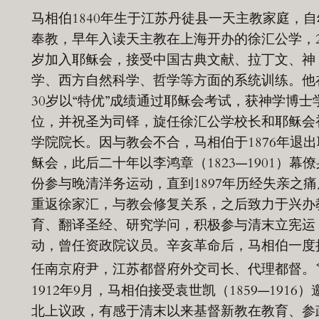
马相伯1840年生于江苏丹徒县一天主教家庭，自
奉教，早年入读天主教在上海开办的徐汇公学，2
岁加入耶稣会，接受中国古典文献、拉丁文、神
学、西方自然科学、哲学等方面的系统训练。他
30岁以“特优”成绩通过耶稣会考试，获神学博士
位，并祝圣为司铎，旋任徐汇公学校长和耶稣会
学院院长。因与教会不合，马相伯于1876年退出
稣会，此后二十年以李鸿章（1823—1901）幕僚
份参与晚清洋务运动，直到1897年历经失亲之痛
重返徐家汇，与教会修复关系，之后致力于兴办
育、翻译圣经、研究学问，积极参与清末立宪运
动，曾任资政院议员。辛亥革命后，马相伯一度
任南京府尹，江苏都督府外交司长、代理都督。
1912年9月，马相伯接受袁世凯（1859—1916）
北上议政，有感于清末以来基督新教在教育、参