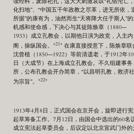
读经科，废除祀孔，这大大刺激哀叹“礼俗沦亡
化扫地”、“中国五千年政教之尽革，进无所依，
所据”的康有为，油然而生“天将降大任于斯人”的
机感和使命感，下决心与其徒陈焕章（1880—
1933）成立孔教会，以期他日演为政党，入主内
<21>
阁，操纵国会。
在康直接授意下，陈焕章联
沈曾植（1850—1922）等前清遗老，于1912年10
日（大成节）在上海成立孔教会。不久组建事务
所，公布孔教会开办简章，“以昌明孔教，救济
<22>
为宗旨”。
1913年4月8日，正式国会在京开会，旋即进行宪
起草筹备工作。7月12日，由国会中选出的60名
成立宪法起草委员会，后议定以北京宣武门外的