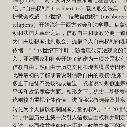
religionis）一词，反对罗马皇帝逼迫基督徒。12
纪，“自由权利”（ius libertatis）载入教会法典，
护教会权威。17世纪，“信教自由权”（ius libertati
religionis）开始流行于西方教会和法学界。启蒙
动和法国大革命之后，信教自由和政教分离一道
为自由思想家批判教会、提倡个人自由权利的理
<1>
依据。
19世纪下半叶，随着现代宪法观念的
入，亚洲国家和社会开始了解作为一项公民权利
信教自由，然而由于历史文化和现实境遇等因素
此种最初的了解或者说对信教自由的最初“想象”
多止于信徒不受歧视或逼迫，或者说特别侧重宗
平等和政策宽容方面。相形之下，犹太—基督教
统则较为重视个体价值，进而将宗教选择及其实
<2>
转化为个人借以抵制国家力量的权利。
20世
叶，中国历史上第一次引入信教自由权利并明定
宪法，然而这并非如欧洲历史上政教之争下的结