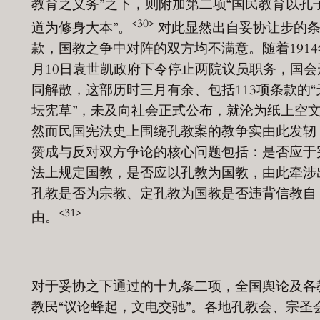
教育之义务”之下，则附加第二项“国民教育以孔
<30>
道为修身大本”。
对此显然出自妥协让步的
款，国教之争中对阵的双方均不满意。随着1914
月10日袁世凯政府下令停止两院议员职务，国会
同解散，这部历时三月有余、包括113项条款的“
坛宪草”，未及向社会正式公布，就沦为纸上空
然而民国宪法史上围绕孔教案的教争实由此发轫
赞成与反对双方争论的核心问题包括：是否应于
法上规定国教，是否应以孔教为国教，由此牵涉
孔教是否为宗教、定孔教为国教是否违背信教自
<31>
由。
对于妥协之下通过的十九条二项，全国舆论及各
教民“议论蜂起，文电交驰”。各地孔教会、宗圣