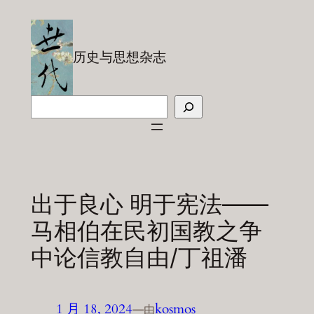
跳
至
内
历史与思想杂志
容
搜
索
出于良心 明于宪法——
马相伯在民初国教之争
中论信教自由/丁祖潘
1 月 18, 2024
—
kosmos
由