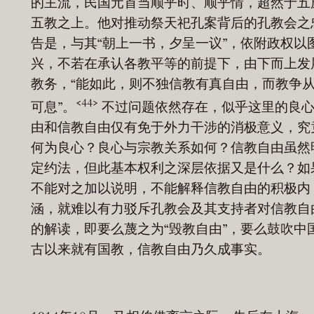
的主流，民国元首当顺乎时、顺乎情，超然于五
五教之上。他对推动祭天祀孔案背后的孔教会之
告是，与其“朝上一书，夕呈一议”，依附政权以
兴，不若在承认各教平等的前提下，由下而上发
教务，“能如此，则不独信教有真自由，而教争
<44>
可息”。
不过问题依然存在，似乎这里的良
由和信教自由仅有免于外力干涉的消极意义，究
何为良心？良心与宗教关系如何？信教自由虽然
定约法，但此基本权利之深层依据又是什么？如
不能对之加以说明，不能解释信教自由的积极内
涵，就难以有力驳斥孔教会及其支持者对信教自
的解读，即要么蔑之为“毁教自由”，要么鼓吹中
古以来就有国教，信教自由乃久成事实。