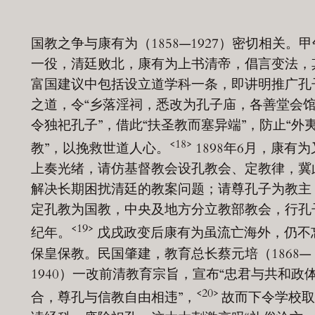
国教之争与康有为（1858—1927）密切相关。甲
一役，清廷败北，康有为上书清帝，倡言变法，
富国建议中包括设立道学科一条，即讲明推广孔
之道，令“乡落淫祠，悉改为孔子庙，各善堂会
令独祀孔子”，借此“扶圣教而塞异端”，防止“外
<18>
教”，以挽救世道人心。
1898年6月，康有为
上奏光绪，请仿基督教会设孔教会、定教律，冀
解决长期困扰清廷的教案问题；请尊孔子为教主
定孔教为国教，中央及地方分立教部教会，行孔
<19>
纪年。
戊戌政变后康有为虽流亡海外，仍不
保皇保教。民国肇建，教育总长蔡元培（1868—
1940）一改前清教育宗旨，宣布“忠君与共和政
<20>
合，尊孔与信教自由相违”，
故而下令学校取