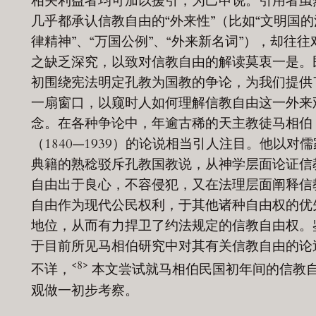
相关利益者均可加以援引，为己申说。引用者虽
几乎都承认信教自由的“外来性”（比如“文明国的
律精神”、“万国公例”、“外来新名词”），却往往
之缺乏深究，以致对信教自由的解读莫衷一是。
初围绕宪法明定孔教为国教的争论，为我们提供
一扇窗口，以窥时人如何理解信教自由这一外来
念。在各种争论中，年逾古稀的天主教徒马相伯
（1840—1939）的论说相当引人注目。他以对儒
典籍的熟稔驳斥孔教国教说，从神学层面论证信
自由出于良心，不容侵犯，又在法理层面阐释信
自由作为现代公民权利，于其他诸种自由权的优
地位，从而有力捍卫了约法规定的信教自由权。
于目前所见马相伯研究中对其有关信教自由的论
<8>
不详，
本文尝试就马相伯民国初年间的信教
观做一初步考察。