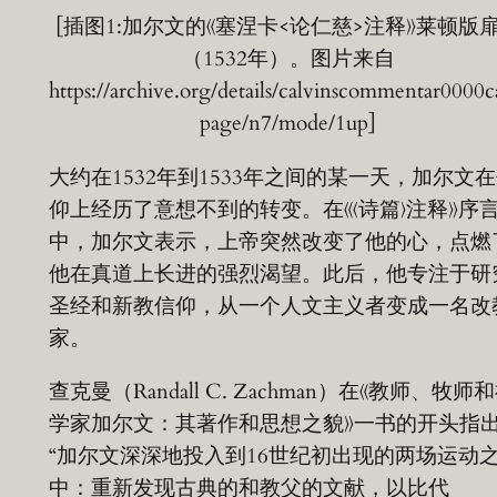
[插图1:加尔文的《塞涅卡<论仁慈>注释》莱顿版
（1532年）。图片来自
https://archive.org/details/calvinscommentar0000c
page/n7/mode/1up]
大约在1532年到1533年之间的某一天，加尔文
仰上经历了意想不到的转变。在《〈诗篇〉注释》序
中，加尔文表示，上帝突然改变了他的心，点燃
他在真道上长进的强烈渴望。此后，他专注于研
圣经和新教信仰，从一个人文主义者变成一名改
家。
查克曼（Randall C. Zachman）在《教师、牧师
学家加尔文：其著作和思想之貌》一书的开头指
“加尔文深深地投入到16世纪初出现的两场运动
中：重新发现古典的和教父的文献，以比代