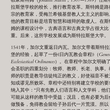
拉斯堡学校的校长，推行教育改革。斯特姆是路
宗的教育家，受梅兰希顿基督教人文主义的影响
他的教育目标是培育智慧和雄辩的敬虔人。在斯
姆的课程设计中，古典语言和古典文学占很大比
重。后来，这所学校发展成为斯特拉斯堡大学。
1541年，加尔文重返日内瓦。加尔文带着斯特拉
堡的经验，起草了一份《日内瓦教会章程》（
Genev
Ecclesiastical Ordinances
）。在章程中加尔文明确
会圣职的四重划分：牧师、教师、长老、执事。
师的职责是教导信徒纯正的教义，好使福音不被
知或谬见所败坏。章程中还特别将建立学校的要
纳入其中：“只有先教人们语言和人文学科，他
可能从这样的教导中受益；况且，也有必要为后
做预备，免得教会留给子孙后代一片荒漠。所以