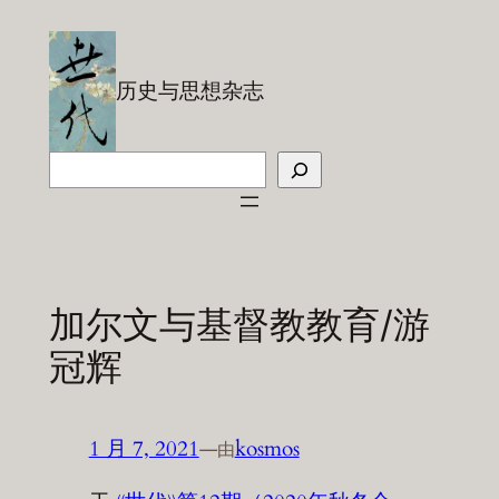
跳
至
内
历史与思想杂志
容
搜
索
加尔文与基督教教育/游
冠辉
1 月 7, 2021
—
kosmos
由