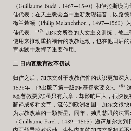
（Guillaume Budé，1467—1540）和伊拉斯谟为
佳代表；在天主教会当中重新发现福音，以路德
梅兰希顿（Philip Melanchthon，1497—1560）
<7>
佳代表。”
加尔文所受的人文主义训练，被上
使用来推动重拾福音的改教运动，也在他日后的
育实践中发挥了重要作用。
二
日内瓦教育改革初试
归信之后，加尔文对于改教信仰的认识更加深入
<8>
1536年，他出版了第一版的《基督教要义》。
《基督教要义》虽只有六章，却影响巨大，很快便
翻译成多种文字，流传到欧洲各国。加尔文很快
为宗教改革的一颗新星。同年，独具慧眼的法雷
（Guillaume Farel，1489—1565）邀请加尔文到
内瓦领导改教运动。生性内向的加尔文起初并不