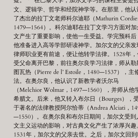
疑。
在巴黎大学，加尔文学习的课程主要是
文、逻辑学、哲学和经院神学等。在那里，他认
了杰出的拉丁文老师科尔迪耶（Mathurin Cordie
1479—1564）。科尔迪耶在拉丁文学习方面对加
文产生了重要影响，使他一生受益。学完预科后
他准备进入高等学部研读神学。加尔文的父亲发
律师职业更有前途，便让他转学法律。1528年，
受父命离开巴黎，前往奥尔良学习法律，师从勒
图瓦热（Pierre de l’ Estoile，1480—1537），
法。在奥尔良，他认识了新教学者沃尔马
（Melchior Wolmar，1497—1560），并师从
希腊文。后来，他又转入布尔日（Bourges），
于著名的法律教授阿尔恰蒂（Andrea Alciati，14
—1550）。在奥尔良和布尔日期间，加尔文受到
文主义运动的影响，对古典文化产生了浓厚兴趣
1531年，加尔文的父亲去世。之后，加尔文回到