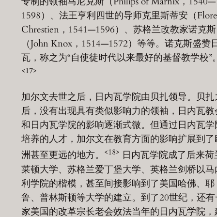
专制的领袖马尼克斯（Philips of Marnix，1540—
1598）、法王亨利四世的导师克里斯蒂安（Flore
Chrestien，1541—1596）、苏格兰改教家诺克斯
（John Knox，1514—1572）等等。诺克斯盛赞
瓦，称之为“自使徒时代以来最好的基督教学校”
<17>
加尔文去世之后，日内瓦学院由贝扎领导。贝扎
后，没有出现具有类似影响力的领袖，日内瓦教
和日内瓦学院的影响逐渐式微。但通过日内瓦学
培养的人才，加尔文在教育方面的影响扩展到了
<18>
洲甚至更远的地方。
日内瓦学院成了后来荷
莱顿大学、苏格兰爱丁堡大学、英格兰剑桥以马
利学院的楷模，甚至间接影响到了美国哈佛、耶
鲁、普林斯顿等大学的建立。到了20世纪，还有
家美国的改革宗长老会效法当年的日内瓦学院，