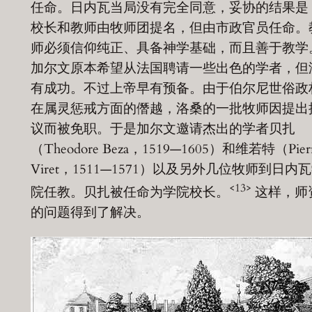
任命。日内瓦当局没有完全同意，妥协的结果是
校长和教师由牧师团提名，但由市政官员任命。
师必须信仰纯正、具备神学基础，而且善于教学
加尔文原本希望从法国聘请一些出色的学者，但
有成功。不过上帝早有预备。由于伯尔尼世俗政
在属灵惩戒方面的僭越，洛桑的一批牧师因提出
议而被免职。于是加尔文邀请杰出的学者贝扎
（Theodore Beza，1519—1605）和维若特（Pier
Viret，1511—1571）以及另外几位牧师到日内
<13>
院任教。贝扎被任命为学院校长。
这样，师
的问题得到了解决。