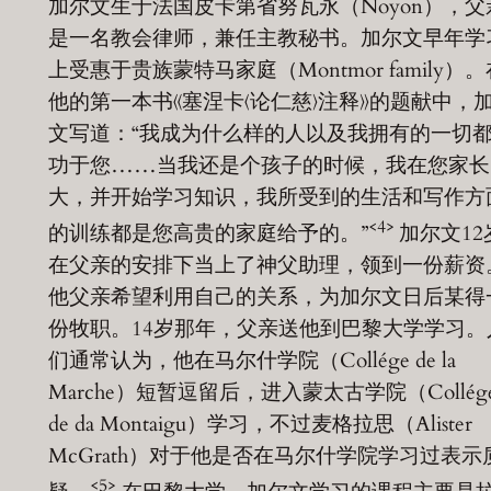
加尔文生于法国皮卡第省努瓦永（Noyon），父
是一名教会律师，兼任主教秘书。加尔文早年学
上受惠于贵族蒙特马家庭（Montmor family）。
他的第一本书《塞涅卡〈论仁慈〉注释》的题献中，
文写道：“我成为什么样的人以及我拥有的一切
功于您……当我还是个孩子的时候，我在您家长
大，并开始学习知识，我所受到的生活和写作方
<4>
的训练都是您高贵的家庭给予的。”
加尔文12
在父亲的安排下当上了神父助理，领到一份薪资
他父亲希望利用自己的关系，为加尔文日后某得
份牧职。14岁那年，父亲送他到巴黎大学学习。
们通常认为，他在马尔什学院（Collége de la
Marche）短暂逗留后，进入蒙太古学院（Collég
de da Montaigu）学习，不过麦格拉思（Alister
McGrath）对于他是否在马尔什学院学习过表示
<5>