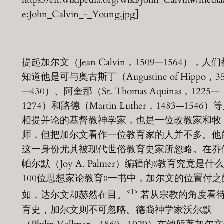
e:John_Calvin_-_Young.jpg]
提起加尔文（Jean Calvin，1509—1564），人们
知道他是可与奥古斯丁（Augustine of Hippo，3
—430）、阿奎那（St. Thomas Aquinas，1225—
1274）和路德（Martin Luther，1483—1546）
相提并论的基督教神学家，也是一位改教家和牧
师，但把加尔文看作一位教育家的人并不多。他
这一身份尤其被现代世俗教育史家所忽略。在乔
帕尔默（Joy A. Palmer）编辑的《教育究竟是什
100位思想家论教育》一书中，加尔文的位置付之
<1>
如，达尔文却赫然在目。
若从宗教的角度看
育史，加尔文则不可忽略。德裔神学家沃尔默